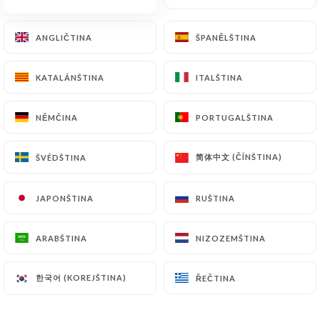
CS
NABÍDKA
ANGLIČTINA
ANGLIČTINA
ŠPANĚLŠTINA
ŠPANĚLŠTINA
KATALÁNŠTINA
KATALÁNŠTINA
ITALŠTINA
ITALŠTINA
NĚMČINA
NĚMČINA
PORTUGALŠTINA
PORTUGALŠTINA
/
DOMŮ
KONTAKT
Kontakt
简体中文 (ČÍNŠTINA)
简体中文 (ČÍNŠTINA)
ŠVÉDŠTINA
ŠVÉDŠTINA
JAPONŠTINA
JAPONŠTINA
RUŠTINA
RUŠTINA
ARABŠTINA
ARABŠTINA
NIZOZEMŠTINA
NIZOZEMŠTINA
한국어 (KOREJŠTINA)
한국어 (KOREJŠTINA)
ŘEČTINA
ŘEČTINA
Il duca