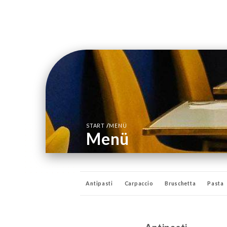
/
START
MENÜ
Menü
Antipasti
Carpaccio
Bruschetta
Pasta
Digestivi(4cl)
Birra
Boissons fraîches