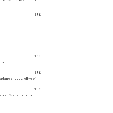
13€
13€
mon, dill
13€
Padano cheese, olive oil
13€
esaola, Grana Padano