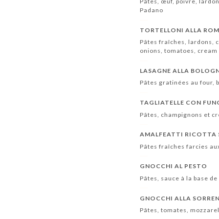
Pâtes, œuf, poivre, lard
Padano
TORTELLONI ALLA RO
Pâtes fraîches, lardons,
onions, tomatoes, cream
LASAGNE ALLA BOLOG
Pâtes gratinées au four,
TAGLIATELLE CON FUN
Pâtes, champignons et c
AMALFEATTI RICOTTA 
Pâtes fraîches farcies au
GNOCCHI AL PESTO
Pâtes, sauce à la base de b
GNOCCHI ALLA SORRE
Pâtes, tomates, mozzarel