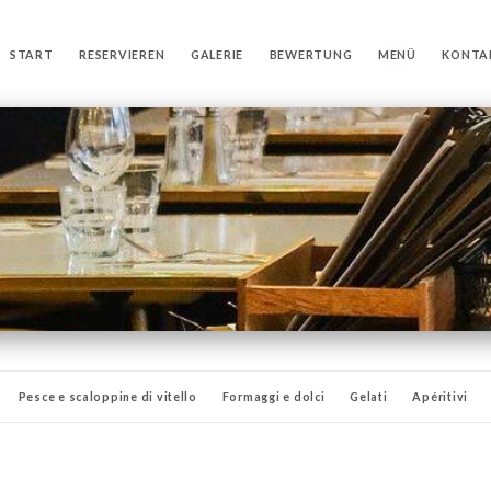
START
RESERVIEREN
GALERIE
BEWERTUNG
MENÜ
KONTA
Pesce e scaloppine di vitello
Formaggi e dolci
Gelati
Apéritivi
Acque minerali
Caffè e infusion