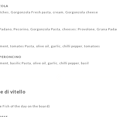
ZOLA
aîches, Gorgonzola Fresh pasta, cream, Gorgonzola cheese
 Padano, Pecorino, Gorgonzola Pasta, cheeses: Provolone, Grana Pada
A
piment, tomates Pasta, olive oil, garlic, chilli pepper, tomatoes
EPERONCINO
iment, basilic Pasta, olive oil, garlic, chilli pepper, basil
 di vitello
e Fish of the day on the board)
RESE