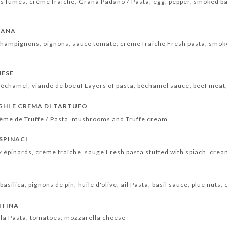
ons fumés, crème fraiche, Grana Padano / Pasta, egg, pepper, smoked 
MANA
 champignons, oignons, sauce tomate, crème fraiche Fresh pasta, sm
NESE
 béchamel, viande de boeuf Layers of pasta, béchamel sauce, beef meat
GHI E CREMA DI TARTUFO
rème de Truffe / Pasta, mushrooms and Truffe cream
SPINACI
x épinards, crème fraîche, sauge Fresh pasta stuffed with spiach, cre
asilica, pignons de pin, huile d'olive, ail Pasta, basil sauce, plue nuts, o
NTINA
la Pasta, tomatoes, mozzarella cheese