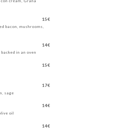
bacon cream, Grana
15€
oked bacon, mushrooms,
14€
, backed in an oven
15€
17€
am, sage
14€
live oil
14€