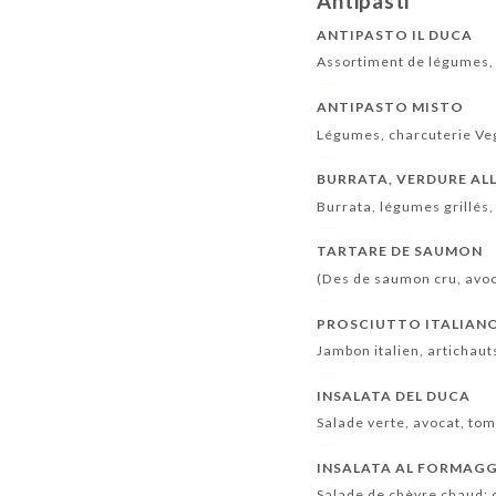
Antipasti
ANTIPASTO IL DUCA
Assortiment de légumes, 
ANTIPASTO MISTO
Légumes, charcuterie Ve
BURRATA, VERDURE AL
Burrata, légumes grillés,
TARTARE DE SAUMON
(Des de saumon cru, avoc
PROSCIUTTO ITALIAN
Jambon italien, artichaut
INSALATA DEL DUCA
Salade verte, avocat, to
INSALATA AL FORMAGG
Salade de chèvre chaud: c