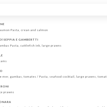
ONE
saumon Pasta, crean and salmon
Dl SEPPIA E GAMBERTTI
ambas Pasta, cuttlefish ink, large prawns
LE
clams
IO
 de mer, gambas, tomates / Pasta, seafood cocktail, large prawns, toma
ERONI
ge prawns
BONARA