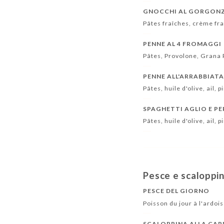
GNOCCHI AL GORGON
Pâtes fraîches, crème fr
PENNE AL 4 FROMAGGI
Pâtes, Provolone, Grana
PENNE ALL'ARRABBIAT
Pâtes, huile d'olive, ail, 
SPAGHETTI AGLIO E P
Pâtes, huile d'olive, ail, p
Pesce e scaloppine
PESCE DEL GIORNO
Poisson du jour à l'ardois
SCALOPPINA ALLA CAP