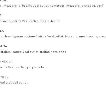
, mozzarella, basilic Veal cutlet, tomatoes, mozzarella cheese, basil
E
raiche, citron Veal cutlet, cream, lemon
ALA
la, champignons, crème fraiche Veal cutlet, Marsala, mushrooms, cre
MANA
italien, sauge Veal cutlet, Italian ham, sage
GONZOLA
zola Veal, cutlet, gorgonzola
ANESE
eal breaded cutlet