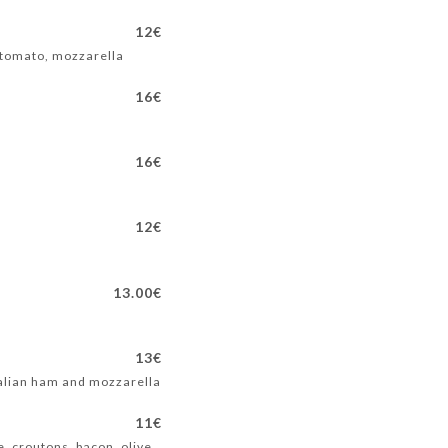
12€
 tomato, mozzarella
16€
16€
12€
13.00€
13€
talian ham and mozzarella
11€
e, croutons, bacon, olive