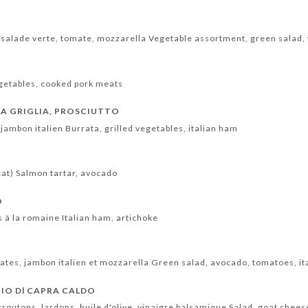
salade verte, tomate, mozzarella Vegetable assortment, green salad,
getables, cooked pork meats
LA GRIGLIA, PROSCIUTTO
 jambon italien Burrata, grilled vegetables, italian ham
at) Salmon tartar, avocado
O
s à la romaine Italian ham, artichoke
mates, jambon italien et mozzarella Green salad, avocado, tomatoes, i
IO Dl CAPRA CALDO
routons, lardons, huile d'olive, vinaigre balsamique Salad, goat chees