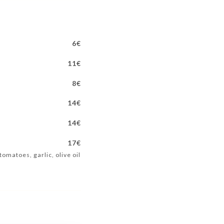
6€
11€
8€
14€
14€
17€
 tomatoes, garlic, olive oil