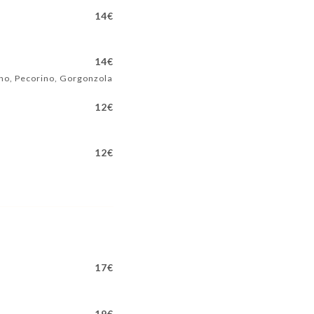
14€
14€
no, Pecorino, Gorgonzola
12€
12€
17€
19€