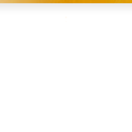
100% ITALIE - Vous cherchez un recoin typiquement
Direction le restaurant Il Duca : bistrot cosy et ple
Abbesses, spécialités transalpines pour instant gou
arrondissement de Paris.
VALEUR SÛRE - Pâtes fraîches et petits plats traditi
carte variée et saveurs authentiques au programme :
carpaccio de bœuf, scallopina alla caprese ou linguin
sucrées, rien de tel qu’un tiramisu maison ou une c
ITALIE - Vous cherchez un recoin typiquement italie
restaurant Il Duca : bistrot cosy et plein de charme