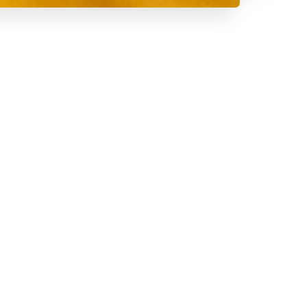
 italien à Montmartre ?
in de charme au cœur des
rmand et intime dans le 18eme
onnels en version originale,
 antipasti della casa ou
e alle vongole. Pour les envies
oupe de limoncello. 100%
n à Montmartre ? Direction le
 au cœur des Abbesses,