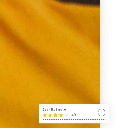
Bach B., à noté
4/5