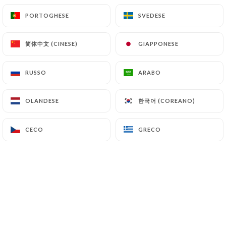
PORTOGHESE
PORTOGHESE
SVEDESE
SVEDESE
Jo v. ha lasciato una recensione
J
简体中文 (CINESE)
简体中文 (CINESE)
GIAPPONESE
GIAPPONESE
1/5
Unfortunately - despite booking the
RUSSO
RUSSO
ARABO
ARABO
restaurant online and receiving
confirmation (New Years Eve). We arrived
한국어 (COREANO)
한국어 (COREANO)
OLANDESE
OLANDESE
to find it closed! So unable to give a
review. Don't rely on an online booking
CECO
CECO
GRECO
GRECO
system as it does not appear to work!
01/01/2026
•
08:17
Bach B. ha lasciato una recensione
B
4/5
30/12/2025
•
08:29